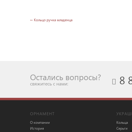
← Кольцо ручка младенца
Остались вопросы?
8 
cвяжитесь с нами:
ОРНАМЕНТ
УКРАШ
О компании
Кольца
История
Серьги